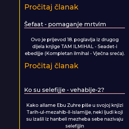
Pročitaj članak
Šefaat - pomaganje mrtvim
Ovo je prijevod 18. poglavlja iz drugog
dijela knjige TAM ILMIHAL - Seadet-i
ebedijje (Kompletan ilmihal - Vječna sreća).
Pročitaj članak
Ko su selefijje - vehabije-2?
Kako allame Ebu Zuhre piše u svojoj knjizi
Tarih-ul-mezahib-il-islamijje, neki ljudi koji
su izašli iz hanbeli mezheba sebe nazivaju
selefijjin