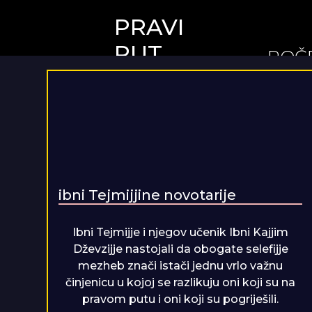
PRAVI
PUT
POČ
ibni Tejmijjine novotarije
Ibni Tejmijje i njegov učenik Ibni Kajjim
Dževzijje nastojali da obogate selefijje
mezheb znači istači jednu vrlo važnu
činjenicu u kojoj se razlikuju oni koji su na
pravom putu i oni koji su pogriješili.