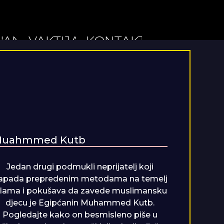
'AN
VAKTIJA
KONTAKT
uahmmed Kutb
Jedan drugi podmukli neprijatelj koji
apada prepredenim metodama na temelj
slama i pokušava da zavede muslimansku
djecu je Egipćanin Muhammed Kutb.
Pogledajte kako on besmisleno piše u