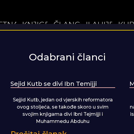
ETNA
KNJIGE
ČLANCI
ILAHIJE
KUR
Odabrani članci
Sejid Kutb se divi Ibn Temijji
M
Sejjid Kutb, jedan od vjerskih reformatora
ovog stoljeća, se takođe skoro u svim
n
svojim knjigama divi Ibni Tejmijji i
i
Muhammedu Abduhu