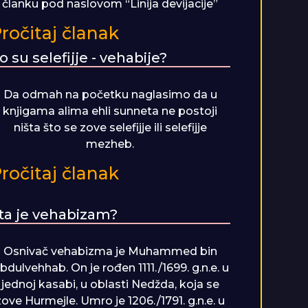
članku pod naslovom “Linija devijacije”
ročitaj članak
o su selefijje - vehabije?
Da odmah na početku naglasimo da u
knjigama alima ehli sunneta ne postoji
ništa što se zove selefijje ili selefijje
mezheb.
ročitaj članak
ta je vehabizam?
Osnivač vehabizma je Muhammed bin
bdulvehhab. On je rođen 1111./1699. g.n.e. u
jednoj kasabi, u oblasti Nedžda, koja se
zove Hurmejle. Umro je 1206./1791. g.n.e. u