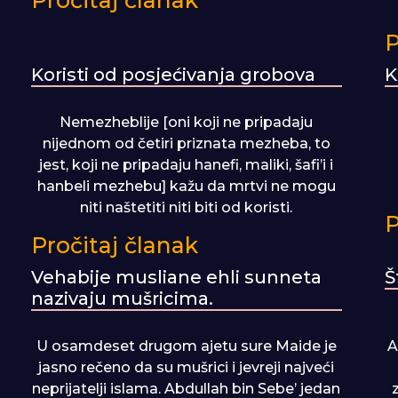
Pročitaj članak
P
Koristi od posjećivanja grobova
K
Nemezheblije [oni koji ne pripadaju
nijednom od četiri priznata mezheba, to
jest, koji ne pripadaju hanefi, maliki, šafi’i i
hanbeli mezhebu] kažu da mrtvi ne mogu
niti naštetiti niti biti od koristi.
P
Pročitaj članak
Vehabije musliane ehli sunneta
Š
nazivaju mušricima.
U osamdeset drugom ajetu sure Maide je
A
jasno rečeno da su mušrici i jevreji najveći
neprijatelji islama. Abdullah bin Sebe’ jedan